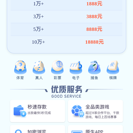
1、布克训练状态分析
马威表示，布克最近的训练状态非常良好，这无疑是
一个令人振奋的消息。经过一段时间的恢复期，他在
场上的表现逐渐恢复到正常水平，技术动作也显得更
加流畅自然。在训练中，布克展现出了出色的投篮手
感和灵活性，这表明他已经做好了重返比赛的准备。
此外，从身体素质来看，布克经过专业团队的指导和
科学训练，体能状况明显改善。他能够承受更高强度
的训练，并且在持续运动中保持较高效率。这种身体
状况为他在比赛中的发挥奠定了坚实基础，使得他的
回归更加值得期待。
最后，心理层面的调整同样不可忽视。在长期缺席
后，他面对压力和挑战时能够保持冷静和自信，这对