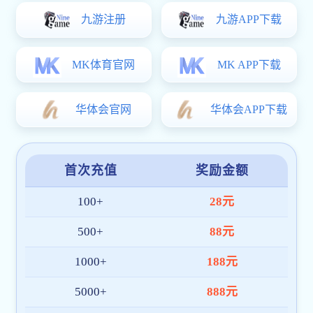
2026-05-20 04:00
39 次阅读
首页
/
体育热点
在当前的篮球赛季中，球队的表现与球员的状态息息
相关。近期，马威对布克的训练状态给予了积极评
价，认为他的回归将为整个球队注入新的活力和士
气。本文将从四个方面详细探讨布克的训练状态、他
对全队表现的提升、士气的增强以及未来可能带来的
影响。这些因素不仅关乎布克个人的发展，也直接关
系到团队的整体表现及其在联赛中的竞争力。通过分
析，我们可以更好地理解布克的重要性，以及他如何
成为球队争夺胜利的重要一环。