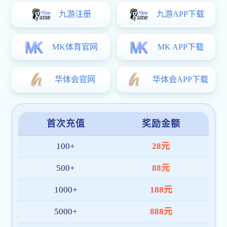
2026-05-25 20:16
42 次阅读
首页
/
体育热点
近日，国际米兰（国米）在转会市场上引起了不少关
注，他们即将引进亚基罗维奇，这位年轻的前锋备受
瞩目。与此同时，尤文图斯曾以150万欧元的报价试
图签下他，但遭到了拒绝。这一事件不仅反映了两家
意甲豪门对年轻球员的激烈争夺，也揭示了各自的引
援策略与未来规划。本文将从四个方面详细分析这一
转会动态，包括亚基罗维奇的个人能力、国米的引援
战略、尤文图斯的转会策略以及这笔交易对于意甲联
赛的影响。通过这些分析，希望能全面呈现出这一事
件所带来的意义和启示。