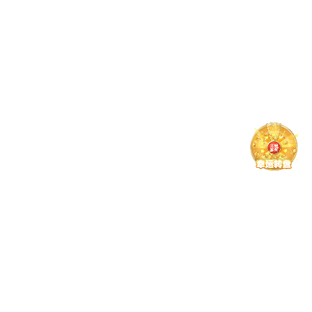
空间。同时，这也符合俱乐部希望建立一支现代化、
充满活力球队的大方向。
此外，引入亚基罗维奇还可能为其他青年才俊树立榜
样，从而吸引更多优秀的小将加盟国米。这不仅提升
了团队士气，也增强了俱乐部在青训方面的发展动
力，使得未来可期。
3、尤文图斯转会策略探讨
作为意甲传统豪门之一，尤文图斯在转会市场上的操
作一直备受关注。然而，在本次关于亚基罗维奇的竞
标中，他们却以150万欧元报价被拒绝，这让外界感
到惊讶。为何尤文未能成功签下这位新星？这背后反
映的是他们当前转会策略的一些调整与思考。